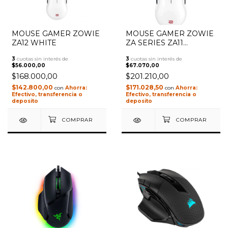
MOUSE GAMER ZOWIE
MOUSE GAMER ZOWIE
1
/
2
1
/
2
ZA12 WHITE
ZA SERIES ZA11
BLANCO
3
cuotas sin interés de
3
cuotas sin interés de
$56.000,00
$67.070,00
$168.000,00
$201.210,00
$142.800,00
$171.028,50
con
con
Efectivo, transferencia o
Efectivo, transferencia o
deposito
deposito