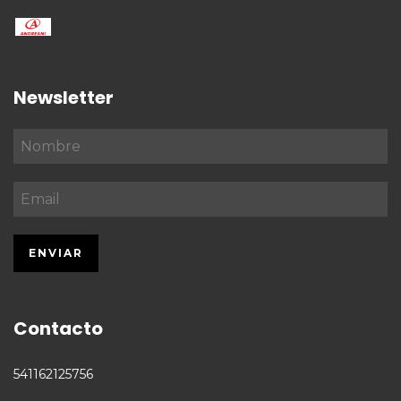
Newsletter
Contacto
541162125756