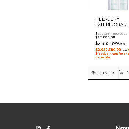
HELADERA
EXHIBIDORA 71
INELRO MT-26 
3
cuotas sin interés de
BLANCO
$961.800,00
$2.885.399,99
$2.452.589,99
con
Efectivo, transferenc
deposito
DETALLES
Nav