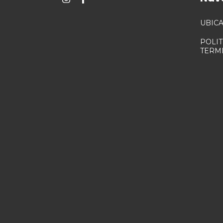
UBIC
POLI
TERM