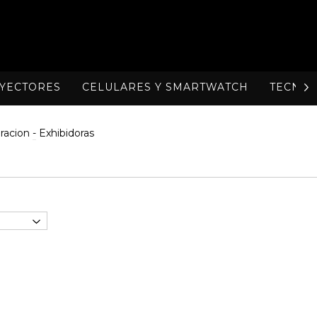
OYECTORES
CELULARES Y SMARTWATCH
TECNOL
racion
-
Exhibidoras