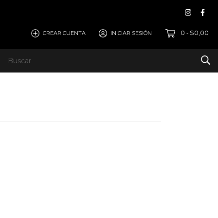
0
$0,00
CREAR CUENTA
INICIAR SESIÓN
-
OGIA
ARMA TU PC