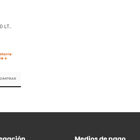
0 LTS
R290
ia o
egación
Medios de pago