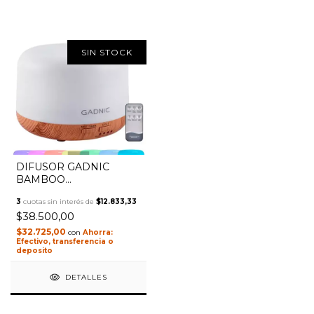
SIN STOCK
1
/
6
DIFUSOR GADNIC
BAMBOO
HUMIDIFICADOR
3
cuotas sin interés de
$12.833,33
ULTRASONICO 300ML
$38.500,00
20HS 7 COLORES T002
$32.725,00
con
Efectivo, transferencia o
deposito
DETALLES